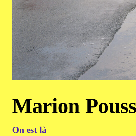
Marion Pouss
On est là